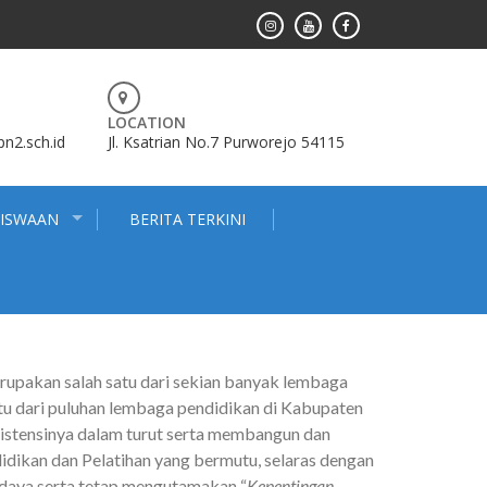
LOCATION
2.sch.id
Jl. Ksatrian No.7 Purworejo 54115
SISWAAN
BERITA TERKINI
pakan salah satu dari sekian banyak lembaga
tu dari puluhan lembaga pendidikan di Kabupaten
sistensinya dalam turut serta membangun dan
idikan dan Pelatihan yang bermutu, selaras dengan
udaya serta tetap mengutamakan “
Kepentingan