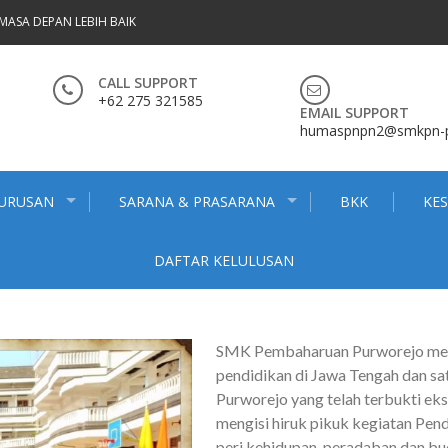
MASA DEPAN LEBIH BAIK
CALL SUPPORT
+62 275 321585
EMAIL SUPPORT
humaspnpn2@smkpn-pn
JURUSAN
SARANA & PRASARANA
BKK
KE
DAFTAR KELULUSAN
SMK Pembaharuan Purworejo meru
pendidikan di Jawa Tengah dan sa
Purworejo yang telah terbukti ek
mengisi hiruk pikuk kegiatan Pend
peri kehidupan, peradaban dan b