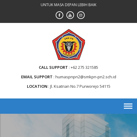
Skip
UNTUK MASA DEPAN LEBIH BAIK
to
content
CALL SUPPORT
+62 275 321585
EMAIL SUPPORT
humaspnpn2@smkpn-pn2.sch.id
LOCATION
Jl. Ksatrian No.7 Purworejo 54115