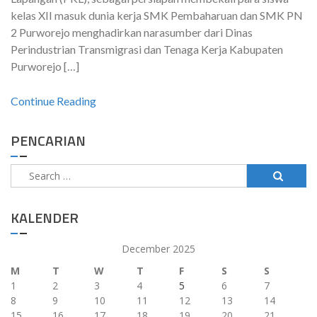
kelas XII masuk dunia kerja SMK Pembaharuan dan SMK PN
2 Purworejo menghadirkan narasumber dari Dinas
Perindustrian Transmigrasi dan Tenaga Kerja Kabupaten
Purworejo […]
Continue Reading
PENCARIAN
Search
for:
KALENDER
December 2025
M
T
W
T
F
S
S
1
2
3
4
5
6
7
8
9
10
11
12
13
14
15
16
17
18
19
20
21