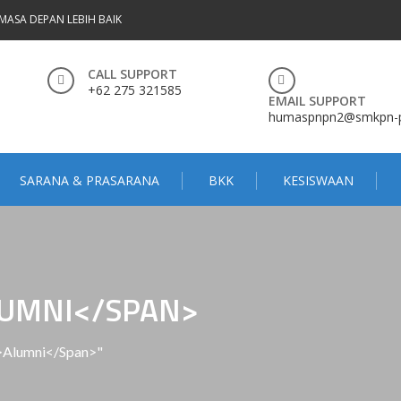
MASA DEPAN LEBIH BAIK
CALL SUPPORT
+62 275 321585
EMAIL SUPPORT
humaspnpn2@smkpn-pn
SARANA & PRASARANA
BKK
KESISWAAN
LUMNI</SPAN>
n>Alumni</span>"