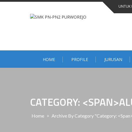
Skip
UNTUK 
to
content
HOME
PROFILE
JURUSAN
CATEGORY: <SPAN>A
Home
>
Archive By Category "Category: <spa