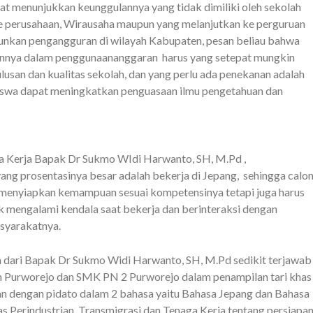
at menunjukkan keunggulannya yang tidak dimiliki oleh sekolah
ke perusahaan, Wirausaha maupun yang melanjutkan ke perguruan
urunkan pengangguran di wilayah Kabupaten, pesan beliau bahwa
nnya dalam penggunaananggaran harus yang setepat mungkin
ulusan dan kualitas sekolah, dan yang perlu ada penekanan adalah
 siswa dapat meningkatkan penguasaan ilmu pengetahuan dan
ga Kerja Bapak Dr Sukmo WIdi Harwanto, SH, M.Pd ,
ang prosentasinya besar adalah bekerja di Jepang, sehingga calo
ya menyiapkan kemampuan sesuai kompetensinya tetapi juga harus
k mengalami kendala saat bekerja dan berinteraksi dengan
asyarakatnya.
 dari Bapak Dr Sukmo Widi Harwanto, SH, M.Pd sedikit terjawab
 Purworejo dan SMK PN 2 Purworejo dalam penampilan tari khas
an dengan pidato dalam 2 bahasa yaitu Bahasa Jepang dan Bahasa
as Perindustrian Transmigrasi dan Tenaga Kerja tentang persiapa