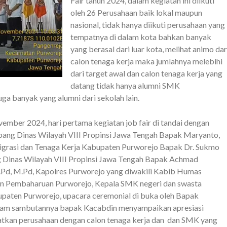
Fair tahun 2024, dalam kegiatan ini diikuti
oleh 26 Perusahaan baik lokal maupun
nasional, tidak hanya diikuti perusahaan yang
tempatnya di dalam kota bahkan banyak
yang berasal dari luar kota, melihat animo dar
calon tenaga kerja maka jumlahnya melebihi
dari target awal dan calon tenaga kerja yang
datang tidak hanya alumni SMK
a banyak yang alumni dari sekolah lain.
ember 2024, hari pertama kegiatan job fair di tandai dengan
abang Dinas Wilayah VIII Propinsi Jawa Tengah Bapak Maryanto,
smigrasi dan Tenaga Kerja Kabupaten Purworejo Bapak Dr. Sukmo
Dinas Wilayah VIII Propinsi Jawa Tengah Bapak Achmad
.Pd, M.Pd, Kapolres Purworejo yang diwakili Kabib Humas
san Pembaharuan Purworejo, Kepala SMK negeri dan swasta
aten Purworejo, upacara ceremonial di buka oleh Bapak
alam sambutannya bapak Kacabdin menyampaikan apresiasi
katkan perusahaan dengan calon tenaga kerja dan dan SMK yang