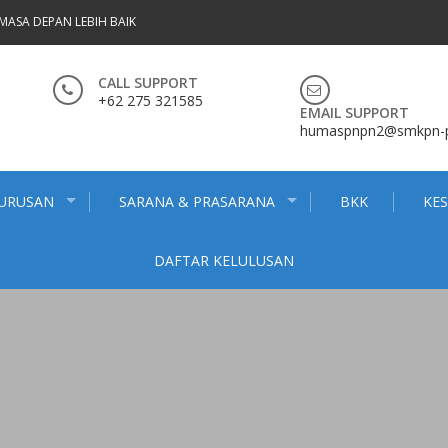
MASA DEPAN LEBIH BAIK
CALL SUPPORT
+62 275 321585
EMAIL SUPPORT
humaspnpn2@smkpn-pn
JURUSAN
SARANA & PRASARANA
BKK
KE
DAFTAR KELULUSAN