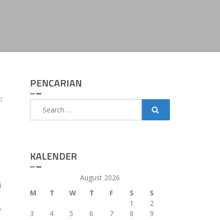
PENCARIAN
0
Search
for:
KALENDER
August 2026
i
M
T
W
T
F
S
S
1
2
b
3
4
5
6
7
8
9