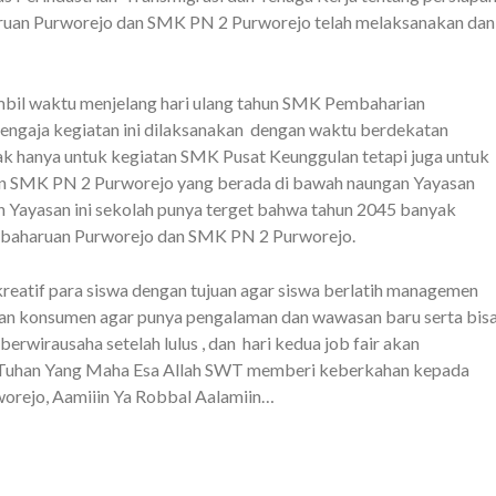
ruan Purworejo dan SMK PN 2 Purworejo telah melaksanakan dan
mbil waktu menjelang hari ulang tahun SMK Pembaharian
engaja kegiatan ini dilaksanakan dengan waktu berdekatan
ak hanya untuk kegiatan SMK Pusat Keunggulan tetapi juga untuk
n SMK PN 2 Purworejo yang berada di bawah naungan Yayasan
Yayasan ini sekolah punya terget bahwa tahun 2045 banyak
embaharuan Purworejo dan SMK PN 2 Purworejo.
 kreatif para siswa dengan tujuan agar siswa berlatih managemen
ngan konsumen agar punya pengalaman dan wawasan baru serta bis
rwirausaha setelah lulus , dan hari kedua job fair akan
 Tuhan Yang Maha Esa Allah SWT memberi keberkahan kepada
rejo, Aamiiin Ya Robbal Aalamiin…