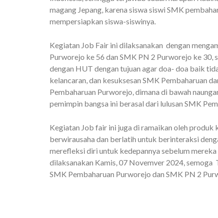
magang Jepang, karena siswa siswi SMK pembaha
mempersiapkan siswa-siswinya.
Kegiatan Job Fair ini dilaksanakan dengan menga
Purworejo ke 56 dan SMK PN 2 Purworejo ke 30, s
dengan HUT dengan tujuan agar doa- doa baik tid
kelancaran, dan kesuksesan SMK Pembaharuan da
Pembaharuan Purworejo, dimana di bawah naungan 
pemimpin bangsa ini berasal dari lulusan SMK P
Kegiatan Job fair ini juga di ramaikan oleh produk
berwirausaha dan berlatih untuk berinteraksi de
merefleksi diri untuk kedepannya sebelum mereka be
dilaksanakan Kamis, 07 Novemver 2024, semoga
SMK Pembaharuan Purworejo dan SMK PN 2 Purwo