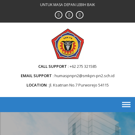
Skip
UNTUK MASA DEPAN LEBIH BAIK
to
content
CALL SUPPORT
+62 275 321585
EMAIL SUPPORT
humaspnpn2@smkpn-pn2.sch.id
LOCATION
Jl. Ksatrian No.7 Purworejo 54115