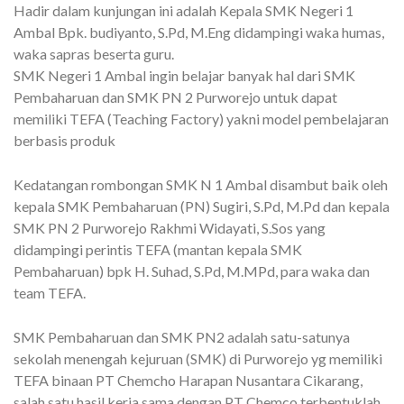
Hadir dalam kunjungan ini adalah Kepala SMK Negeri 1
Ambal Bpk. budiyanto, S.Pd, M.Eng didampingi waka humas,
waka sapras beserta guru.
SMK Negeri 1 Ambal ingin belajar banyak hal dari SMK
Pembaharuan dan SMK PN 2 Purworejo untuk dapat
memiliki TEFA (Teaching Factory) yakni model pembelajaran
berbasis produk
Kedatangan rombongan SMK N 1 Ambal disambut baik oleh
kepala SMK Pembaharuan (PN) Sugiri, S.Pd, M.Pd dan kepala
SMK PN 2 Purworejo Rakhmi Widayati, S.Sos yang
didampingi perintis TEFA (mantan kepala SMK
Pembaharuan) bpk H. Suhad, S.Pd, M.MPd, para waka dan
team TEFA.
SMK Pembaharuan dan SMK PN2 adalah satu-satunya
sekolah menengah kejuruan (SMK) di Purworejo yg memiliki
TEFA binaan PT Chemcho Harapan Nusantara Cikarang,
salah satu hasil kerja sama dengan PT Chemco terbentuklah