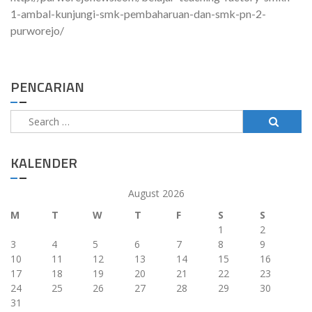
1-ambal-kunjungi-smk-pembaharuan-dan-smk-pn-2-
purworejo/
PENCARIAN
Search
for:
KALENDER
August 2026
M
T
W
T
F
S
S
1
2
3
4
5
6
7
8
9
10
11
12
13
14
15
16
17
18
19
20
21
22
23
24
25
26
27
28
29
30
31