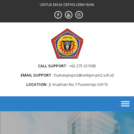
Skip
UNTUK MASA DEPAN LEBIH BAIK
to
content
CALL SUPPORT
+62 275 321585
EMAIL SUPPORT
humaspnpn2@smkpn-pn2.sch.id
LOCATION
Jl. Ksatrian No.7 Purworejo 54115