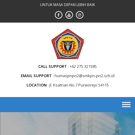
Skip
UNTUK MASA DEPAN LEBIH BAIK
to
content
CALL SUPPORT
+62 275 321585
EMAIL SUPPORT
humaspnpn2@smkpn-pn2.sch.id
LOCATION
Jl. Ksatrian No.7 Purworejo 54115