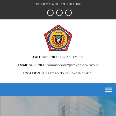
Skip
UNTUK MASA DEPAN LEBIH BAIK
to
content
CALL SUPPORT
+62 275 321585
EMAIL SUPPORT
humaspnpn2@smkpn-pn2.sch.id
LOCATION
Jl. Ksatrian No.7 Purworejo 54115