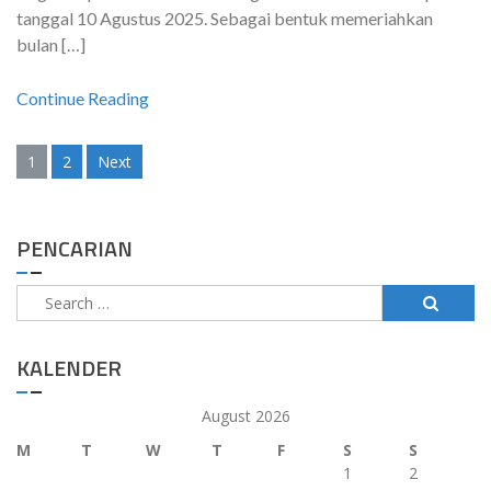
tanggal 10 Agustus 2025. Sebagai bentuk memeriahkan
bulan […]
Continue Reading
Posts
1
2
Next
navigation
PENCARIAN
Search
for:
KALENDER
August 2026
M
T
W
T
F
S
S
1
2