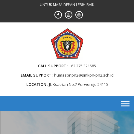
Skip
UNTUK MASA DEPAN LEBIH BAIK
to
content
CALL SUPPORT
+62 275 321585
EMAIL SUPPORT
humaspnpn2@smkpn-pn2.sch.id
LOCATION
Jl. Ksatrian No.7 Purworejo 54115