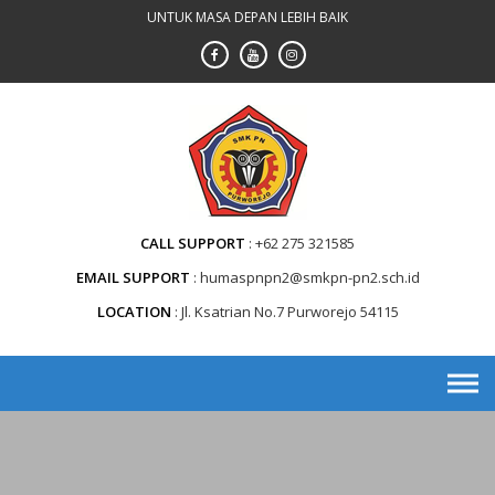
Skip
UNTUK MASA DEPAN LEBIH BAIK
to
content
CALL SUPPORT
+62 275 321585
EMAIL SUPPORT
humaspnpn2@smkpn-pn2.sch.id
LOCATION
Jl. Ksatrian No.7 Purworejo 54115