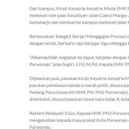
Dari kampus, Kirab Kesatria-kesatria Muda SMK 
melewati rute jalan Kesatiyan-Jalan Cakra Marga-
Sumoharjo dan kembali ke kampus melewati jalan K
Bertemakan ‘Bangkit Berlari Menggapai Prestasi d
dengan tertib, berbaris rapi berjajar tiga sehin
“Alhamdulillah, kegiatan ini dapat berjalan denga
Purworejo,” jelas Sugiri, S.Pd, M.Pd, Kepala SMK P
Dijelaskan pula, pasukan kirab Kesatria-kesatria M
pasukan pembawa bendera merah putih, disusul 
Pedang Pora (siswa inti SMK PN-PN2 Purworejo), d
drumband, disusul pasukan siswa baru kelas X, kela
Rakhmi Widayati, S.Sos, Kepala SMK PN2 Purworejo 
mengenalkan kepada masyarakat Kota Purworejo d
Purworejo.