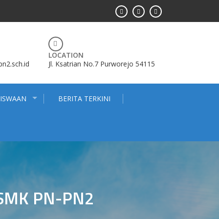
LOCATION
2.sch.id
Jl. Ksatrian No.7 Purworejo 54115
SISWAAN
BERITA TERKINI
 SMK PN-PN2