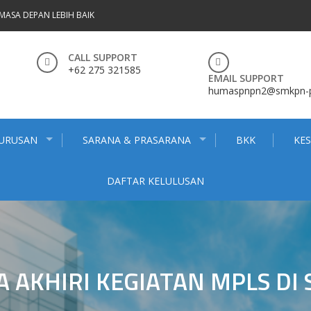
MASA DEPAN LEBIH BAIK
CALL SUPPORT
+62 275 321585
EMAIL SUPPORT
humaspnpn2@smkpn-pn
JURUSAN
SARANA & PRASARANA
BKK
KE
DAFTAR KELULUSAN
A AKHIRI KEGIATAN MPLS DI