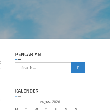
PENCARIAN
0
Search
for:
KALENDER
n
August 2026
M
T
W
T
F
S
S