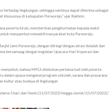
 terhadap lingkungan, sehingga nantinya dapat diterima sebagai
t khususnya di kabupaten Purworejo,” ujar Rakhmi.
mana peserta kirab, memberikan penghormatan kepada wakil
n untuk menyambut mewakili masyarakat kota Purworejo.
jid Jami Purworejo, dengan diiringi dengan atrasi dolalak dan
ena bersamaag dengan kegiatan Upacara Hari Koperasi dan
S menyebut, bahwa MPLS dilakukan pertama kali oleh peserta
baru dalam upaya mengenal program sekolah, sarana dan prasarana
aan kultur atau budaya di lingkungan
ma 5 hari, dari Senin (11/07/2022) hingga Jum’at (15/07/2022),”