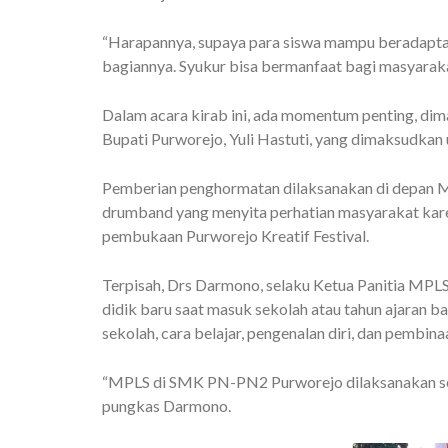
“Harapannya, supaya para siswa mampu beradaptasi
bagiannya. Syukur bisa bermanfaat bagi masyaraka
Dalam acara kirab ini, ada momentum penting, di
Bupati Purworejo, Yuli Hastuti, yang dimaksudka
Pemberian penghormatan dilaksanakan di depan Mas
drumband yang menyita perhatian masyarakat kar
pembukaan Purworejo Kreatif Festival.
Terpisah, Drs Darmono, selaku Ketua Panitia MPL
didik baru saat masuk sekolah atau tahun ajaran 
sekolah, cara belajar, pengenalan diri, dan pembin
“MPLS di SMK PN-PN2 Purworejo dilaksanakan sela
pungkas Darmono.