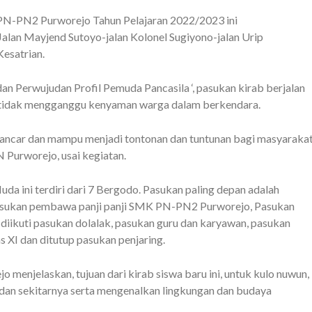
PN-PN2 Purworejo Tahun Pelajaran 2022/2023 ini
Jalan Mayjend Sutoyo-jalan Kolonel Sugiyono-jalan Urip
esatrian.
an Perwujudan Profil Pemuda Pancasila ‘, pasukan kirab berjalan
gga tidak mengganggu kenyaman warga dalam berkendara.
n lancar dan mampu menjadi tontonan dan tuntunan bagi masyaraka
N Purworejo, usai kegiatan.
uda ini terdiri dari 7 Bergodo. Pasukan paling depan adalah
pasukan pembawa panji panji SMK PN-PN2 Purworejo, Pasukan
iikuti pasukan dolalak, pasukan guru dan karyawan, pasukan
s XI dan ditutup pasukan penjaring.
menjelaskan, tujuan dari kirab siswa baru ini, untuk kulo nuwun,
an sekitarnya serta mengenalkan lingkungan dan budaya