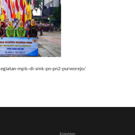
-kegiatan-mpls-di-smk-pn-pn2-purworejo/
Enlighten