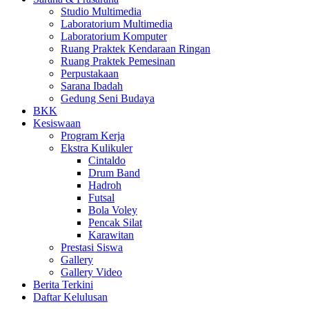
Studio Multimedia
Laboratorium Multimedia
Laboratorium Komputer
Ruang Praktek Kendaraan Ringan
Ruang Praktek Pemesinan
Perpustakaan
Sarana Ibadah
Gedung Seni Budaya
BKK
Kesiswaan
Program Kerja
Ekstra Kulikuler
Cintaldo
Drum Band
Hadroh
Futsal
Bola Voley
Pencak Silat
Karawitan
Prestasi Siswa
Gallery
Gallery Video
Berita Terkini
Daftar Kelulusan