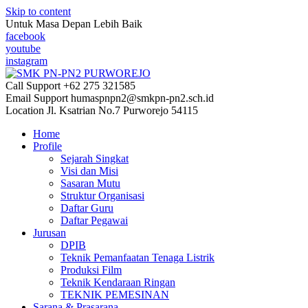
Skip to content
Untuk Masa Depan Lebih Baik
facebook
youtube
instagram
Call Support
+62 275 321585
Email Support
humaspnpn2@smkpn-pn2.sch.id
Location
Jl. Ksatrian No.7 Purworejo 54115
Home
Profile
Sejarah Singkat
Visi dan Misi
Sasaran Mutu
Struktur Organisasi
Daftar Guru
Daftar Pegawai
Jurusan
DPIB
Teknik Pemanfaatan Tenaga Listrik
Produksi Film
Teknik Kendaraan Ringan
TEKNIK PEMESINAN
Sarana & Prasarana