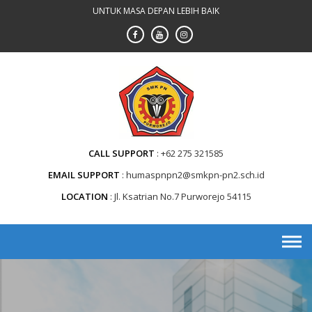
Skip
UNTUK MASA DEPAN LEBIH BAIK
to
content
CALL SUPPORT
+62 275 321585
EMAIL SUPPORT
humaspnpn2@smkpn-pn2.sch.id
LOCATION
Jl. Ksatrian No.7 Purworejo 54115