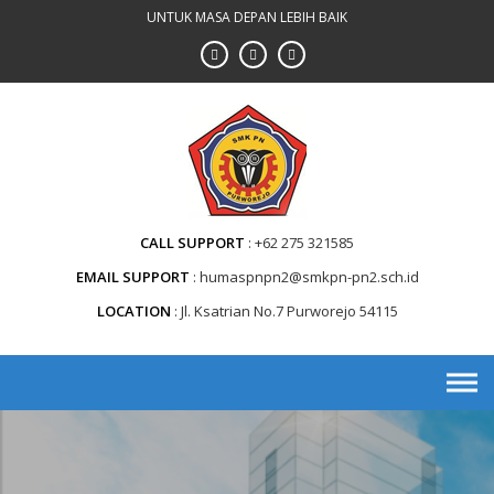
Skip
UNTUK MASA DEPAN LEBIH BAIK
to
content
CALL SUPPORT
+62 275 321585
EMAIL SUPPORT
humaspnpn2@smkpn-pn2.sch.id
LOCATION
Jl. Ksatrian No.7 Purworejo 54115