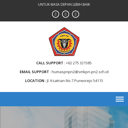
Skip
UNTUK MASA DEPAN LEBIH BAIK
to
content
CALL SUPPORT
+62 275 321585
EMAIL SUPPORT
humaspnpn2@smkpn-pn2.sch.id
LOCATION
Jl. Ksatrian No.7 Purworejo 54115