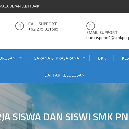
MASA DEPAN LEBIH BAIK
CALL SUPPORT
+62 275 321585
EMAIL SUPPORT
humaspnpn2@smkpn-pn
JURUSAN
SARANA & PRASARANA
BKK
KE
DAFTAR KELULUSAN
JA SISWA DAN SISWI SMK PN