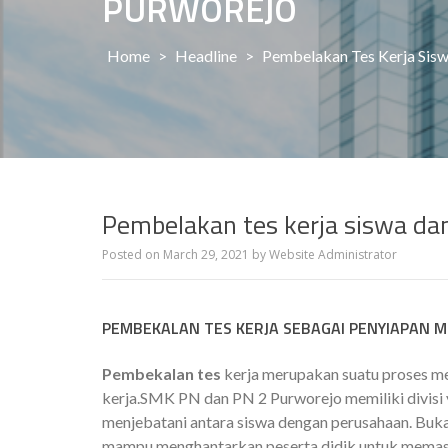
PURWOREJO
Home
>
Headline
>
Pembelakan Tes Kerja Sis
Pembelakan tes kerja siswa da
Posted on
March 29, 2021
by
Website Administrator
PEMBEKALAN TES KERJA SEBAGAI PENYIAPAN 
Pembekalan tes
kerja merupakan suatu proses m
kerja.SMK PN dan PN 2 Purworejo memiliki divisi
menjebatani antara siswa dengan perusahaan. Buka
mampu menghantarkan peserta didik untuk memasu