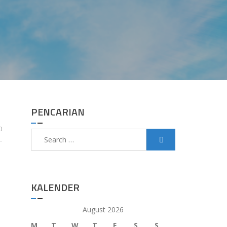
PENCARIAN
0
Search
for:
KALENDER
August 2026
M
T
W
T
F
S
S