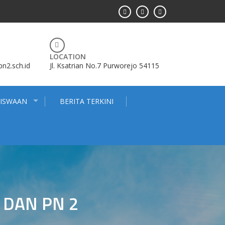
LOCATION
2.sch.id
Jl. Ksatrian No.7 Purworejo 54115
SISWAAN
BERITA TERKINI
 DAN PN 2