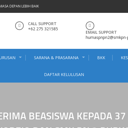
MASA DEPAN LEBIH BAIK
CALL SUPPORT
+62 275 321585
EMAIL SUPPORT
humaspnpn2@smkpn-pn
JURUSAN
SARANA & PRASARANA
BKK
KE
DAFTAR KELULUSAN
RIMA BEASISWA KEPADA 37