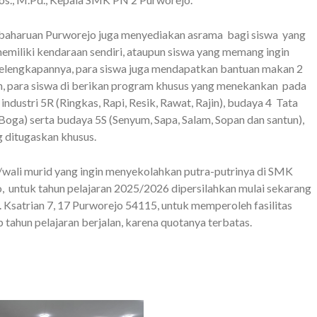
baharuan Purworejo juga menyediakan asrama bagi siswa yang
memiliki kendaraan sendiri, ataupun siswa yang memang ingin
a kelengkapannya, para siswa juga mendapatkan bantuan makan 2
tan, para siswa di berikan program khusus yang menekankan pada
dustri 5R (Ringkas, Rapi, Resik, Rawat, Rajin), budaya 4 Tata
Boga) serta budaya 5S (Senyum, Sapa, Salam, Sopan dan santun),
 ditugaskan khusus.
a/wali murid yang ingin menyekolahkan putra-putrinya di SMK
untuk tahun pelajaran 2025/2026 dipersilahkan mulai sekarang
l. Ksatrian 7, 17 Purworejo 54115, untuk memperoleh fasilitas
 tahun pelajaran berjalan, karena quotanya terbatas.