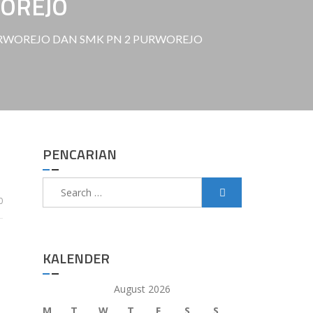
OREJO
URWOREJO DAN SMK PN 2 PURWOREJO
PENCARIAN
Search
for:
0
KALENDER
August 2026
M
T
W
T
F
S
S