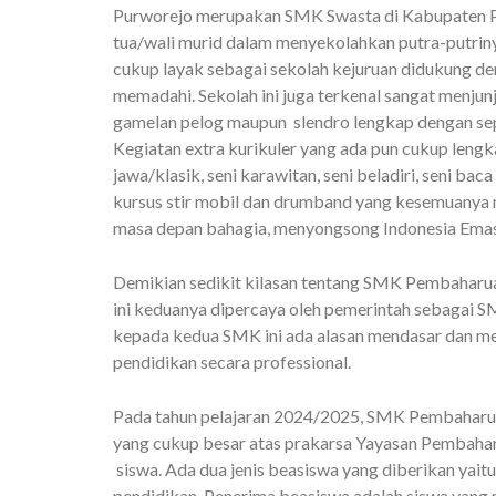
Purworejo merupakan SMK Swasta di Kabupaten P
tua/wali murid dalam menyekolahkan putra-putriny
cukup layak sebagai sekolah kejuruan didukung den
memadahi. Sekolah ini juga terkenal sangat menjun
gamelan pelog maupun slendro lengkap dengan sep
Kegiatan extra kurikuler yang ada pun cukup lengka
jawa/klasik, seni karawitan, seni beladiri, seni bac
kursus stir mobil dan drumband yang kesemuanya 
masa depan bahagia, menyongsong Indonesia Ema
Demikian sedikit kilasan tentang SMK Pembaharu
ini keduanya dipercaya oleh pemerintah sebagai 
kepada kedua SMK ini ada alasan mendasar dan m
pendidikan secara professional.
Pada tahun pelajaran 2024/2025, SMK Pembaharu
yang cukup besar atas prakarsa Yayasan Pembaharu
siswa. Ada dua jenis beasiswa yang diberikan yai
pendidikan. Penerima beasiswa adalah siswa yang 