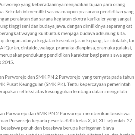
urworejo yang keberadaannya menjadikan tujuan para orang
a. Sekolah ini memiliki sarana maupun prasarana pendidikan yang
gan peralatan dan sarana kegiatan ekxtra kurikuler yang sangat
jung tinggi seni dan budaya jawa, dengan dimilikinya seperangkat
erangkat wayang kulit untuk menjaga budaya adiluhung kita.
p dengan adanya kegiatan kesenian jaran kepang, tari dolalak, tar
a Al Qur’an, cintaldo, walaga, pramuka dianpinsa, pramuka galaksi,
merupakan pendukung pendidikan karakter bagi para siswa agar
s 2045.
an Purworejo dan SMK PN 2 Purworejo, yang ternyata pada tahun
SMK Pusat Keunggulan (SMK PK). Tentu kepercayaan pemerintah
erupakan refleksi atas kesungguhan lembaga dalam mengelola
an Purworejo dan SMK PN 2 Purworejo, memberikan beasiswa
an Purworejo kepada peserta didik kelas X, XI, XII sejumlah 37
tu beasiswa penuh dan beasiswa berupa keringanan biaya
memenuhi syarat dan ketentuan yang telah ditetapkan, dan berlak