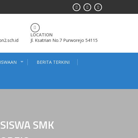
LOCATION
2.sch.id
Jl. Ksatrian No.7 Purworejo 54115
SISWAAN
BERITA TERKINI
 SISWA SMK