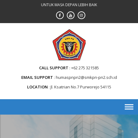
Skip
UNTUK MASA DEPAN LEBIH BAIK
to
content
CALL SUPPORT
+62 275 321585
EMAIL SUPPORT
humaspnpn2@smkpn-pn2.sch.id
LOCATION
Jl. Ksatrian No.7 Purworejo 54115