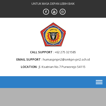
Skip
UNTUK MASA DEPAN LEBIH BAIK
to
content
CALL SUPPORT
+62 275 321585
EMAIL SUPPORT
humaspnpn2@smkpn-pn2.sch.id
LOCATION
Jl. Ksatrian No.7 Purworejo 54115