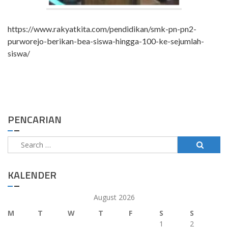
https://www.rakyatkita.com/pendidikan/smk-pn-pn2-
purworejo-berikan-bea-siswa-hingga-100-ke-sejumlah-
siswa/
PENCARIAN
Search
for:
KALENDER
August 2026
M
T
W
T
F
S
S
1
2