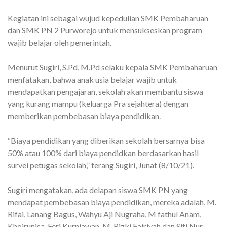
Kegiatan ini sebagai wujud kepedulian SMK Pembaharuan
dan SMK PN 2 Purworejo untuk mensukseskan program
wajib belajar oleh pemerintah.
Menurut Sugiri, S.Pd, M.Pd selaku kepala SMK Pembaharuan
menfatakan, bahwa anak usia belajar wajib untuk
mendapatkan pengajaran, sekolah akan membantu siswa
yang kurang mampu (keluarga Pra sejahtera) dengan
memberikan pembebasan biaya pendidikan.
“Biaya pendidikan yang diberikan sekolah bersarnya bisa
50% atau 100% dari biaya pendidkan berdasarkan hasil
survei petugas sekolah,” terang Sugiri, Junat (8/10/21).
Sugiri mengatakan, ada delapan siswa SMK PN yang
mendapat pembebasan biaya pendidikan, mereka adalah, M.
Rifai, Lanang Bagus, Wahyu Aji Nugraha, M fathul Anam,
Khoirunisa, Feri Kurniawan, M. Rizki Fajriyah dan Siti Nur