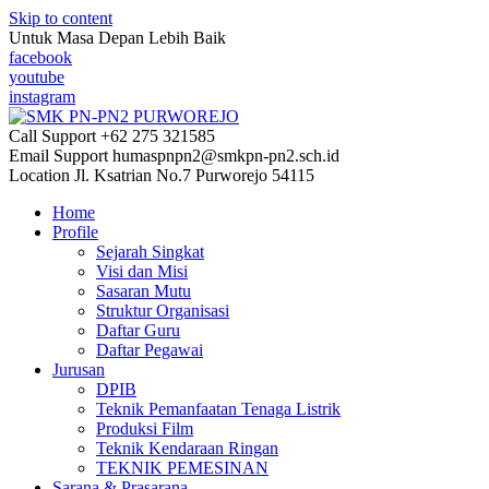
Skip to content
Untuk Masa Depan Lebih Baik
facebook
youtube
instagram
Call Support
+62 275 321585
Email Support
humaspnpn2@smkpn-pn2.sch.id
Location
Jl. Ksatrian No.7 Purworejo 54115
Home
Profile
Sejarah Singkat
Visi dan Misi
Sasaran Mutu
Struktur Organisasi
Daftar Guru
Daftar Pegawai
Jurusan
DPIB
Teknik Pemanfaatan Tenaga Listrik
Produksi Film
Teknik Kendaraan Ringan
TEKNIK PEMESINAN
Sarana & Prasarana