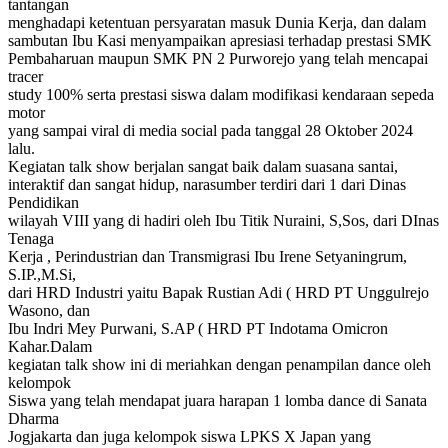
tantangan
menghadapi ketentuan persyaratan masuk Dunia Kerja, dan dalam
sambutan Ibu Kasi menyampaikan apresiasi terhadap prestasi SMK
Pembaharuan maupun SMK PN 2 Purworejo yang telah mencapai
tracer
study 100% serta prestasi siswa dalam modifikasi kendaraan sepeda
motor
yang sampai viral di media social pada tanggal 28 Oktober 2024
lalu.
Kegiatan talk show berjalan sangat baik dalam suasana santai,
interaktif dan sangat hidup, narasumber terdiri dari 1 dari Dinas
Pendidikan
wilayah VIII yang di hadiri oleh Ibu Titik Nuraini, S,Sos, dari DInas
Tenaga
Kerja , Perindustrian dan Transmigrasi Ibu Irene Setyaningrum,
S.IP.,M.Si,
dari HRD Industri yaitu Bapak Rustian Adi ( HRD PT Unggulrejo
Wasono, dan
Ibu Indri Mey Purwani, S.AP ( HRD PT Indotama Omicron
Kahar.Dalam
kegiatan talk show ini di meriahkan dengan penampilan dance oleh
kelompok
Siswa yang telah mendapat juara harapan 1 lomba dance di Sanata
Dharma
Jogjakarta dan juga kelompok siswa LPKS X Japan yang