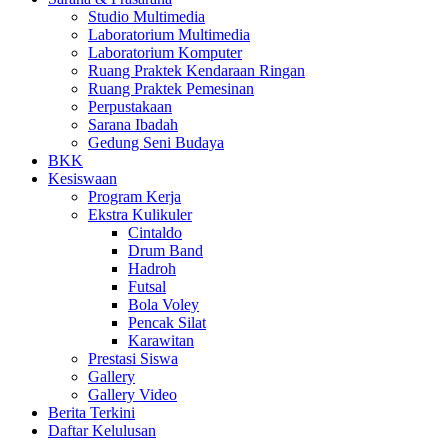
Studio Multimedia
Laboratorium Multimedia
Laboratorium Komputer
Ruang Praktek Kendaraan Ringan
Ruang Praktek Pemesinan
Perpustakaan
Sarana Ibadah
Gedung Seni Budaya
BKK
Kesiswaan
Program Kerja
Ekstra Kulikuler
Cintaldo
Drum Band
Hadroh
Futsal
Bola Voley
Pencak Silat
Karawitan
Prestasi Siswa
Gallery
Gallery Video
Berita Terkini
Daftar Kelulusan