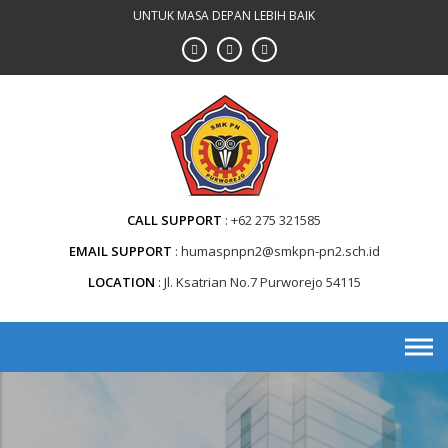
Skip
UNTUK MASA DEPAN LEBIH BAIK
to
content
CALL SUPPORT
+62 275 321585
EMAIL SUPPORT
humaspnpn2@smkpn-pn2.sch.id
LOCATION
Jl. Ksatrian No.7 Purworejo 54115