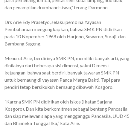
para pemenang lomba, pentas seni kuda lumping, ndolalak,
dan penampilan drumband siswa,” terang Darmono.
Drs Arie Edy Prasetyo, selaku pembina Yayasan
Pembaharuan mengungkapkan, bahwa SMK PN didirikan
pada 10 Nopember 1968 oleh Harjono, Suwarno, Suraji, dan
Bambang Sugeng.
Menurut Arie, berdirinya SMK PN, memiliki banyak arti, yang
dinilainya dari beberapa sisi dimensi, yakni Dimensi
kejuangan, bahwa saat berdiri, banyak tawaran SMK PN
untuk bernaung di yayasan Panca Marga Bakti. Tapi para
pendiri tetap bersikukuh bernaung dibawah Kosgoro.
“Karena SMK PN didirikan oleh Iskos (Ikatan Sarjana
Kosgoro). Dan kita berkomitmen sebagai benteng Pancasila
dan siap melawan siapa yang mengganggu Pancasila, UUD 45
dan Bhinneka Tunggal Ika,” kata Arie.