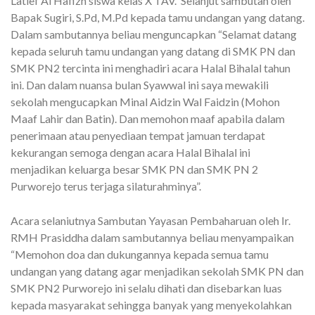
Latief Al Hafizh siswa kelas X TAV. Selanjut sambutan oleh
Bapak Sugiri, S.Pd, M.Pd kepada tamu undangan yang datang.
Dalam sambutannya beliau menguncapkan “Selamat datang
kepada seluruh tamu undangan yang datang di SMK PN dan
SMK PN2 tercinta ini menghadiri acara Halal Bihalal tahun
ini. Dan dalam nuansa bulan Syawwal ini saya mewakili
sekolah mengucapkan Minal Aidzin Wal Faidzin (Mohon
Maaf Lahir dan Batin). Dan memohon maaf apabila dalam
penerimaan atau penyediaan tempat jamuan terdapat
kekurangan semoga dengan acara Halal Bihalal ini
menjadikan keluarga besar SMK PN dan SMK PN 2
Purworejo terus terjaga silaturahminya”.
Acara selaniutnya Sambutan Yayasan Pembaharuan oleh Ir.
RMH Prasiddha dalam sambutannya beliau menyampaikan
“Memohon doa dan dukungannya kepada semua tamu
undangan yang datang agar menjadikan sekolah SMK PN dan
SMK PN2 Purworejo ini selalu dihati dan disebarkan luas
kepada masyarakat sehingga banyak yang menyekolahkan