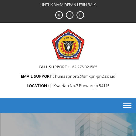
Skip
UNTUK MASA DEPAN LEBIH BAIK
to
content
CALL SUPPORT
+62 275 321585
EMAIL SUPPORT
humaspnpn2@smkpn-pn2.sch.id
LOCATION
Jl. Ksatrian No.7 Purworejo 54115